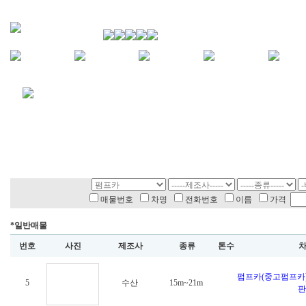
매물번호
차명
전화번호
이름
가격
*일반매물
번호
사진
제조사
종류
톤수
펌프카(중고펌프카)
5
수산
15m~21m
판