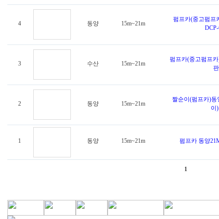
펌프카(중고펌프카
4
동양
15m~21m
DCP-
펌프카(중고펌프카)
3
수산
15m~21m
판
짤순이(펌프카)동
2
동양
15m~21m
이)
1
동양
15m~21m
펌프카 동양21
1