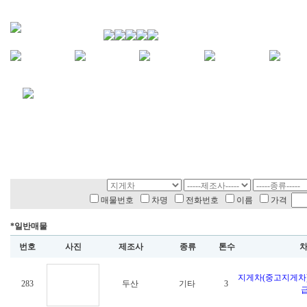
매물번호
차명
전화번호
이름
가격
*일반매물
번호
사진
제조사
종류
톤수
지게차(중고지게차)
283
두산
기타
3
급