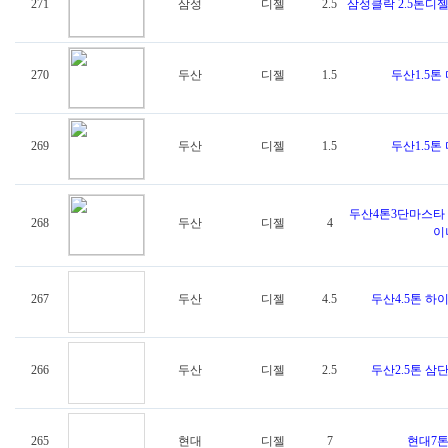
271
삼성
디젤
2.5
삼성클락 2.5톤디
270
두산
디젤
1.5
두산1.5톤
269
두산
디젤
1.5
두산1.5톤
두산4톤3단마스타
268
두산
디젤
4
이나
267
두산
디젤
4.5
두산4.5톤 하
266
두산
디젤
2.5
두산2.5톤 삼
265
현대
디젤
7
현대7톤