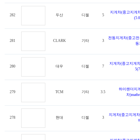
지게차(중고지게차
282
두산
디젤
5
(5.
전동지게차(중고전동
281
CLARK
기타
3
동지
지게차(중고지게차)
280
대우
디젤
7
5(7
하이랜더지게
279
TCM
기타
3.5
차)matbr
지게차(중고지게차)
278
현대
디젤
3