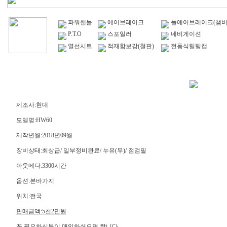
파워핸들
에어브레이크
풀에어브레이크(챔버
P.T.O
스포일러
네비게이션
열선시트
적재함보강(철판)
전동식틸팅캡
제조사:현대
모델명:HW60
제작년월:2018년09월
장비상태:최상급/ 일부정비완료/ 누유(무)/ 점검필
아웃메다:3300시간
옵션:본바가지
위치:전국
판매금액:5천2만원
꼭 필요하신분이 매입하셨으면 합니다.