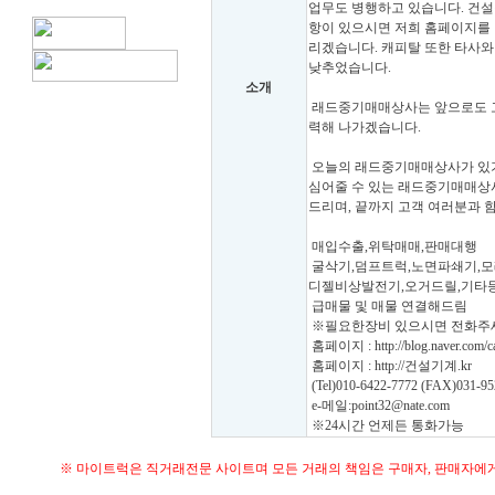
업무도 병행하고 있습니다. 건
항이 있으시면 저희 홈페이지를 
리겠습니다. 캐피탈 또한 타사와
낮추었습니다.
소개
래드중기매매상사는 앞으로도 고
력해 나가겠습니다.
오늘의 래드중기매매상사가 있기
심어줄 수 있는 래드중기매매상사
드리며, 끝까지 고객 여러분과 함
매입수출,위탁매매,판매대행
굴삭기,덤프트럭,노면파쇄기,모래
디젤비상발전기,오거드릴,기타
급매물 및 매물 연결해드림
※필요한장비 있으시면 전화주
홈페이지 : http://blog.naver.com/c
홈페이지 : http://건설기계.kr
(Tel)010-6422-7772 (FAX)031-95
e-메일:point32@nate.com
※24시간 언제든 통화가능
※ 마이트럭은 직거래전문 사이트며 모든 거래의 책임은 구매자, 판매자에게