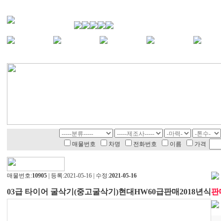
매물번호
차명
전화번호
이름
가격
매물번호:
10905
| 등록:2021-05-16 | 수정:
2021-05-16
03급 타이어 굴삭기(중고굴삭기)현대HW60급판매2018년식
판매