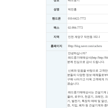
상호
래드중기
성명
박진흥
핸드폰
010-6422-7772
팩스
02-994-7772
지역
인천 계양구 작전동 102-1
홈페이지
Http://
blog.naver.com/cacheru
안녕하십니까?
래드중기매매상사(http://http://
분께 진심으로 감사 드립니다.
신뢰와 믿음을 바탕으로 고객만족
분들의 다양한 정보 매체들로부터
구해 나아가고 더욱 고객에게 가
겠습니다.
래드중기매매상사는 건설기계 굴삭기
울러, 로우더, 천공기, 크레인, 
기, 발전기, 특장차 매매 및 알선
전, 지입, 폐차 등 건설기계와 